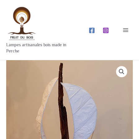
Aller
Mai
au
Men
contenu
Lampes artisanales bois made in
Perche