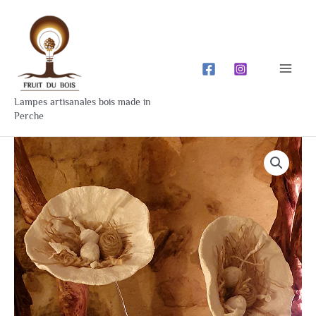
Aller
Mai
au
Men
contenu
Lampes artisanales bois made in
Perche