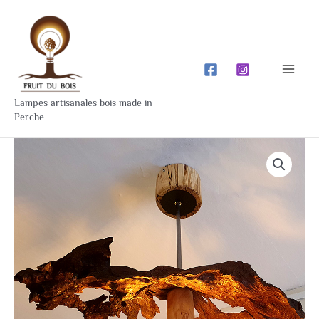
Aller
Mai
au
Men
contenu
Lampes artisanales bois made in
Perche