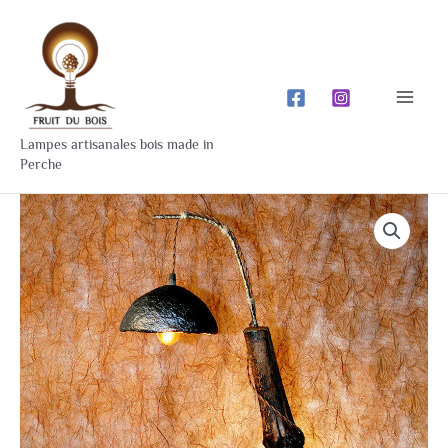
Aller
Mai
au
Men
contenu
Lampes artisanales bois made in
Perche