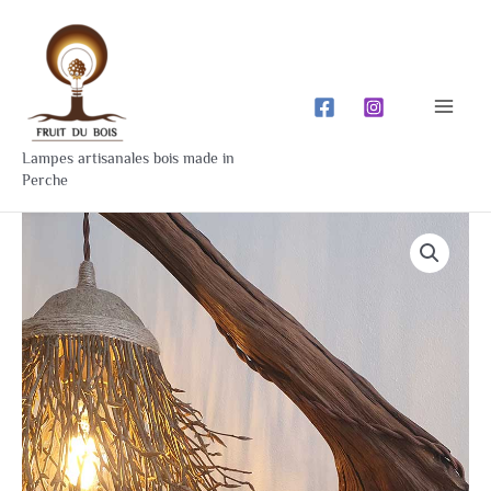
Aller
Mai
au
Men
contenu
Lampes artisanales bois made in
Perche