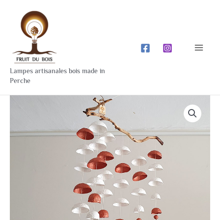
Aller
Mai
au
Men
contenu
Lampes artisanales bois made in
Perche